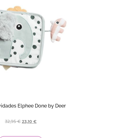
ividades Elphee Done by Deer
32,95
€
23,10
€