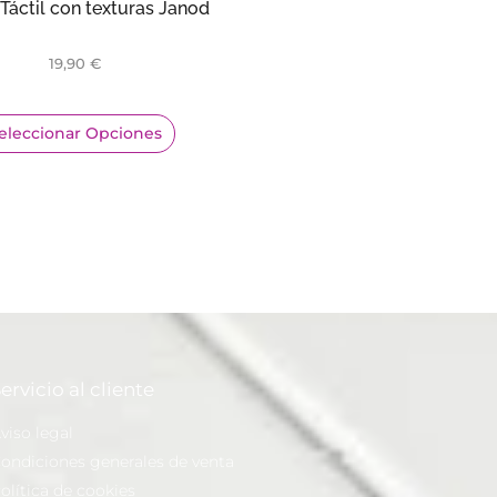
Táctil con texturas Janod
19,90
€
eleccionar Opciones
ervicio al cliente
viso legal
ondiciones generales de venta
olítica de cookies