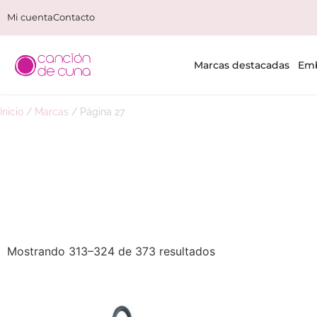
Mi cuenta
Contacto
Marcas destacadas
Emb
Inicio
/
Marcas
/
Página 27
Mostrando 313–324 de 373 resultados