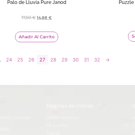
Palo de Lluvia Pure Janod
Puzzle 
17,50
€
14,88
€
S
Añadir Al Carrito
…
24
25
26
27
28
29
30
31
32
→
Páginas de interés
S
 18006 Granada
Sobre nosotros
A
Mi cuenta
C
sApp
Tienda
P