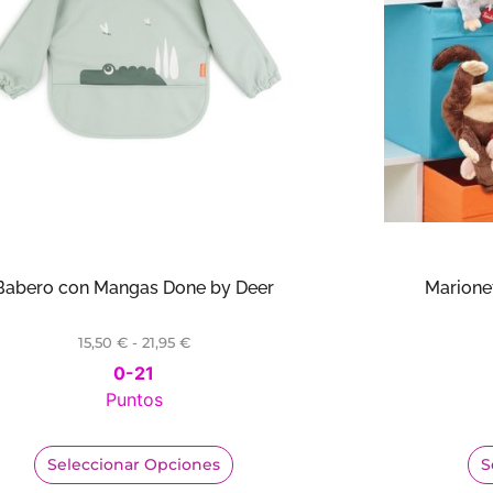
Babero con Mangas Done by Deer
Marione
15,50
€
-
21,95
€
0-21
Puntos
Seleccionar Opciones
S