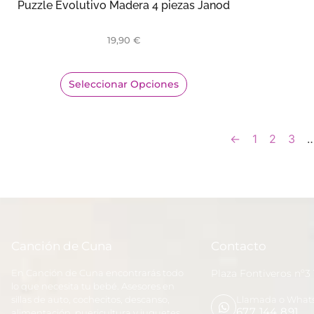
Puzzle Evolutivo Madera 4 piezas Janod
19,90
€
Seleccionar Opciones
←
1
2
3
Canción de Cuna
Contacto
En Canción de Cuna encontrarás todo
Plaza Fontiveros nº3
lo que necesita tu bebé. Asesores en
sillas de auto, cochecitos, descanso,
Llamada o What
677 144 891
alimentación, puericultura y juguetes