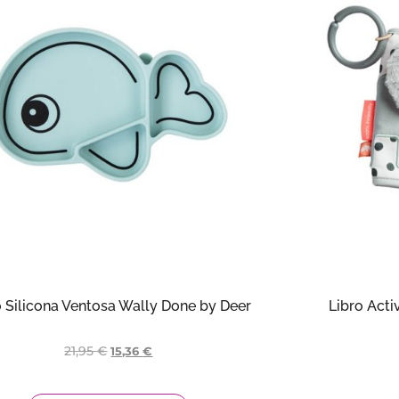
o Silicona Ventosa Wally Done by Deer
Libro Act
21,95
€
15,36
€