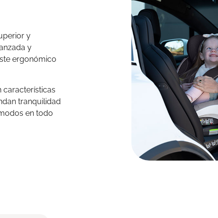
uperior y
vanzada y
juste ergonómico
 características
ndan tranquilidad
cómodos en todo