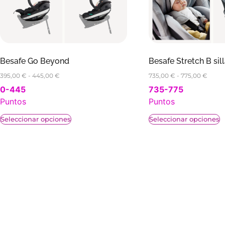
Besafe Go Beyond
Besafe Stretch B si
395,00
€
-
445,00
€
735,00
€
-
775,00
€
0-445
735-775
Puntos
Puntos
Seleccionar opciones
Seleccionar opciones