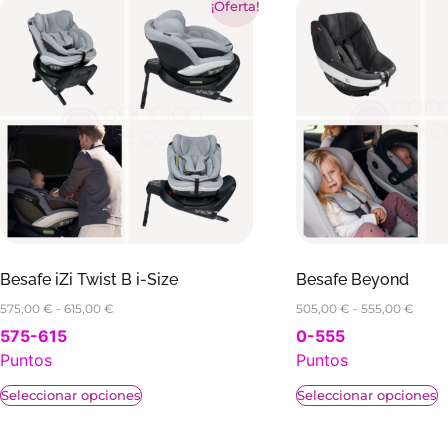
¡Oferta!
Besafe iZi Twist B i-Size
Besafe Beyond
575,00
€
-
615,00
€
505,00
€
-
555,00
€
575-615
0-555
Puntos
Puntos
Seleccionar opciones
Seleccionar opciones