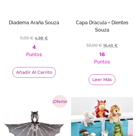
Diadema Araña Souza
Capa Drácula + Dientes
Souza
9,95
€
4,98
€
32,90
€
16,45
€
4
Puntos
16
Puntos
Añadir Al Carrito
Leer Más
¡Oferta!