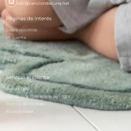
cdc@canciondecuna.net
Páginas de interés
Sobre nosotros
Mi cuenta
Tienda
Contacto
Blog
Servicio al cliente
Aviso legal
Condiciones generales de venta
Política de cookies
Accesibilidad