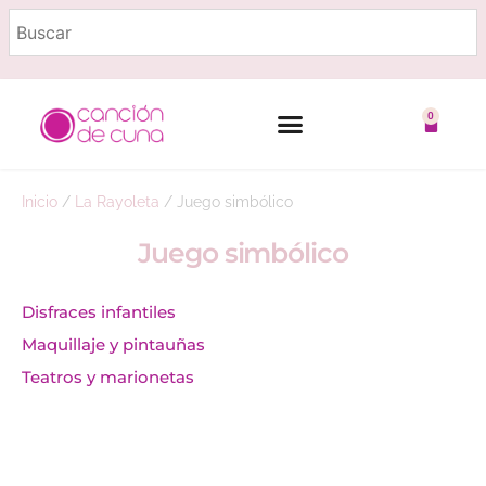
0
Marcas destacadas
Embarazo y lactancia
Inicio
/
La Rayoleta
/
Juego simbólico
Juego simbólico
Disfraces infantiles
Maquillaje y pintauñas
Teatros y marionetas