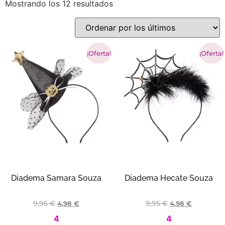
Mostrando los 12 resultados
¡Oferta!
¡Oferta!
Diadema Samara Souza
Diadema Hecate Souza
9,95
€
9,95
€
4,98
€
4,98
€
4
4