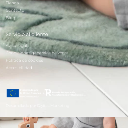
Tienda
Contacto
Blog
Servicio al cliente
Aviso legal
Condiciones generales de venta
Política de cookies
Accesibilidad
Desarrollado por Díyitas Marketing