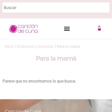
0
Marcas destacadas
Embarazo y lactancia
Inicio
/
Embarazo y lactancia
/
Para la mamá
Para la mamá
Parece que no encontramos lo que busca.
Canción de Cuna