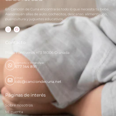
En Canción de Cuna encontrarás todo lo que necesita tu bebé.
Asesores en sillas de auto, cochecitos, descanso, alimentación,
puericultura y juguetes educativos
Contacto
Plaza Fontiveros nº3 18006 Granada
Llamada o WhatsApp
677 144 891
Email
cdc@canciondecuna.net
Páginas de interés
Sobre nosotros
Mi cuenta