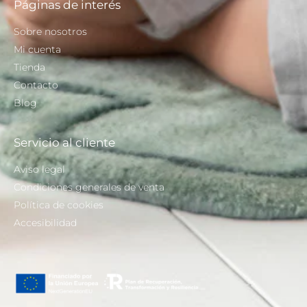
Páginas de interés
Sobre nosotros
Mi cuenta
Tienda
Contacto
Blog
Servicio al cliente
Aviso legal
Condiciones generales de venta
Política de cookies
Accesibilidad