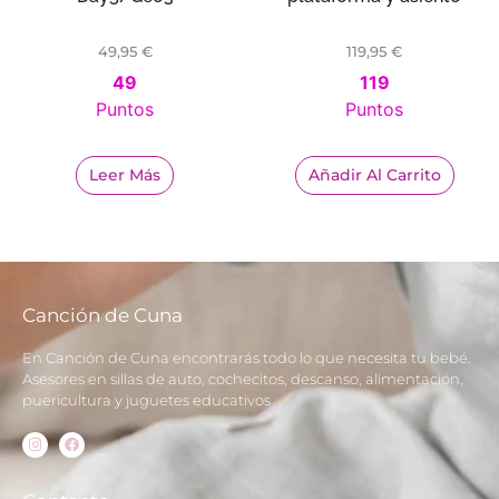
49,95
€
119,95
€
49
119
Puntos
Puntos
Leer Más
Añadir Al Carrito
Canción de Cuna
En Canción de Cuna encontrarás todo lo que necesita tu bebé.
Asesores en sillas de auto, cochecitos, descanso, alimentación,
puericultura y juguetes educativos