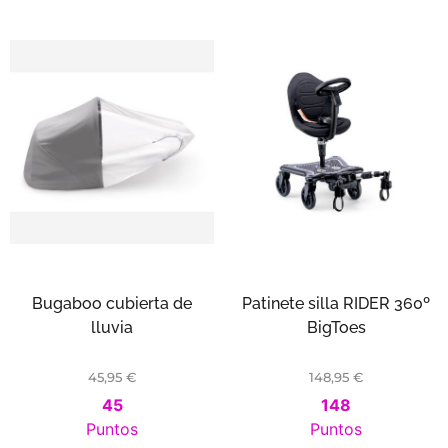
Bugaboo cubierta de
Patinete silla RIDER 360º
lluvia
BigToes
45,95
€
148,95
€
45
148
Puntos
Puntos