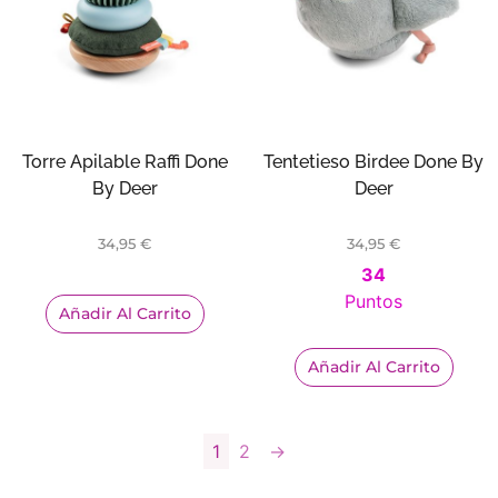
Torre Apilable Raffi Done
Tentetieso Birdee Done By
By Deer
Deer
34,95
€
34,95
€
34
Puntos
Añadir Al Carrito
Añadir Al Carrito
1
2
→