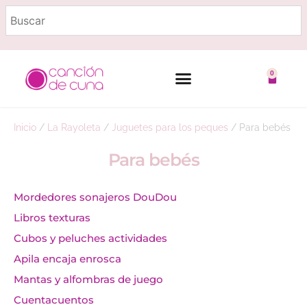
0
Marcas destacadas
Embarazo y lactancia
Inicio
/
La Rayoleta
/
Juguetes para los peques
/
Para bebés
Para bebés
Mordedores sonajeros DouDou
Libros texturas
Cubos y peluches actividades
Apila encaja enrosca
Mantas y alfombras de juego
Cuentacuentos