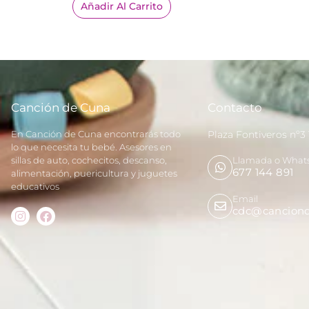
Añadir Al Carrito
Canción de Cuna
Contacto
En Canción de Cuna encontrarás todo
Plaza Fontiveros nº3
lo que necesita tu bebé. Asesores en
sillas de auto, cochecitos, descanso,
Llamada o What
677 144 891
alimentación, puericultura y juguetes
educativos
Email
cdc@canciond