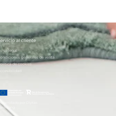
ervicio al cliente
viso legal
ondiciones generales de venta
olítica de cookies
ccesibilidad
esarrollado por Díyitas
arketing