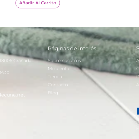
Añadir Al Carrito
Páginas de interés
S
 18006 Granada
Sobre nosotros
A
Mi cuenta
C
sApp
Tienda
P
Contacto
A
Blog
ecuna.net
D
M