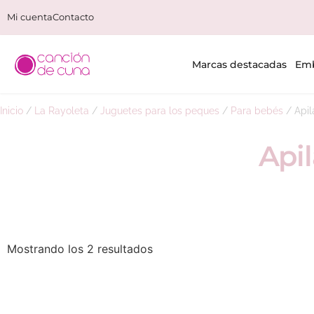
Mi cuenta
Contacto
Marcas destacadas
Emb
Inicio
/
La Rayoleta
/
Juguetes para los peques
/
Para bebés
/
Apil
Api
Mostrando los 2 resultados