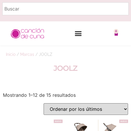
0
Marcas destacadas
Embarazo y lactancia
Inicio
/
Marcas
/
JOOLZ
JOOLZ
Mostrando 1–12 de 15 resultados