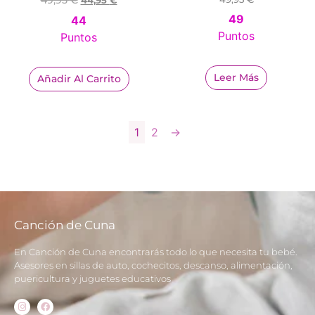
49
44
Puntos
Puntos
Leer Más
Añadir Al Carrito
1
2
→
Canción de Cuna
En Canción de Cuna encontrarás todo lo que necesita tu bebé.
Asesores en sillas de auto, cochecitos, descanso, alimentación,
puericultura y juguetes educativos