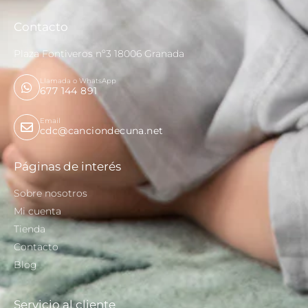
Contacto
Plaza Fontiveros nº3 18006 Granada
Llamada o WhatsApp
677 144 891
Email
cdc@canciondecuna.net
Páginas de interés
Sobre nosotros
Mi cuenta
Tienda
Contacto
Blog
Servicio al cliente