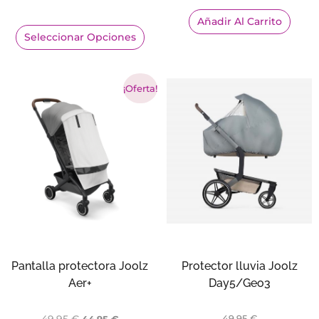
Añadir Al Carrito
Seleccionar Opciones
¡Oferta!
Pantalla protectora Joolz
Protector lluvia Joolz
Aer+
Day5/Geo3
49,95
€
49,95
€
44,95
€