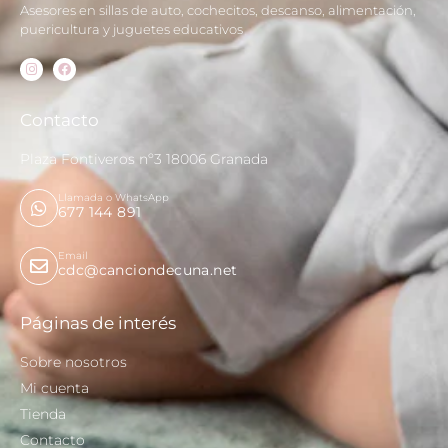
Asesores en sillas de auto, cochecitos, descanso, alimentación,
puericultura y juguetes educativos
Contacto
Plaza Fontiveros nº3 18006 Granada
Llamada o WhatsApp
677 144 891
Email
cdc@canciondecuna.net
Páginas de interés
Sobre nosotros
Mi cuenta
Tienda
Contacto