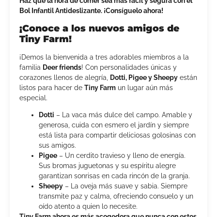
Haz que la hora de comer sea más fácil y segura con el
Bol Infantil Antideslizante. ¡Consíguelo ahora!
¡Conoce a los nuevos amigos de
Tiny Farm!
¡Demos la bienvenida a tres adorables miembros a la
familia
Deer friends
! Con personalidades únicas y
corazones llenos de alegría,
Dotti, Pigee y Sheepy
están
listos para hacer de
Tiny Farm
un lugar aún más
especial.
Dotti
– La vaca más dulce del campo. Amable y
generosa, cuida con esmero el jardín y siempre
está lista para compartir deliciosas golosinas con
sus amigos.
Pigee
– Un cerdito travieso y lleno de energía.
Sus bromas juguetonas y su espíritu alegre
garantizan sonrisas en cada rincón de la granja.
Sheepy
– La oveja más suave y sabia. Siempre
transmite paz y calma, ofreciendo consuelo y un
oído atento a quien lo necesite.
Tiny Farm ahora es más acogedora que nunca con estos