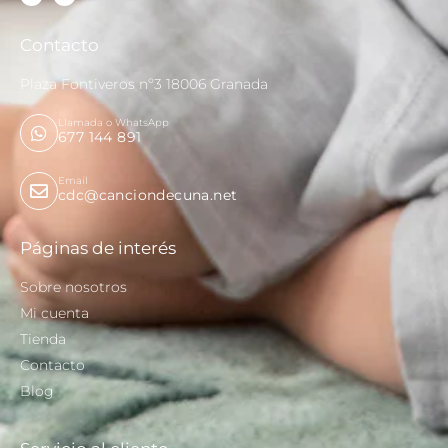
Contacto
Plaza Fontiveros nº3 18006 Granada
Llamada o WhatsApp
677 144 891
Email
cdc@canciondecuna.net
Páginas de interés
Sobre nosotros
Mi cuenta
Tienda
Contacto
Blog