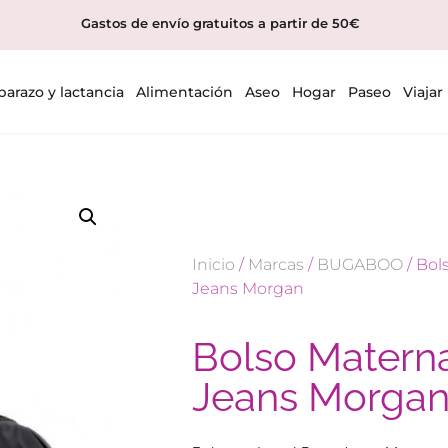
Gastos de envío gratuitos a partir de 50€
arazo y lactancia
Alimentación
Aseo
Hogar
Paseo
Viajar
Inicio
/
Marcas
/
BUGABOO
/ Bol
Jeans Morgan
Bolso Matern
Jeans Morga