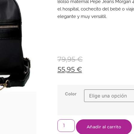
Bolso maternal Pepe Jeans Morgan 4
el hospital, cochecito del bebé o viaje
elegante y muy versátil.
79,95
€
55,95
€
Color
Añadir al carrito