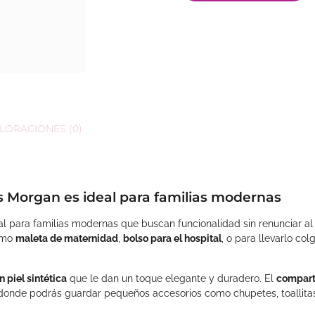
LORACIONES (0)
s Morgan es ideal para familias modernas
al para familias modernas que buscan funcionalidad sin renunciar al
como
maleta de maternidad
,
bolso para el hospital
, o para llevarlo co
 piel sintética
que le dan un toque elegante y duradero. El
compart
onde podrás guardar pequeños accesorios como chupetes, toallitas,