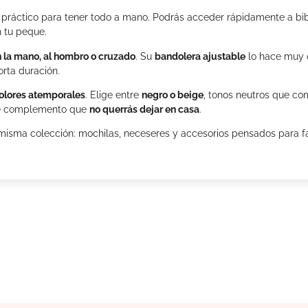
ráctico para tener todo a mano. Podrás acceder rápidamente a bibe
n tu peque.
 la mano, al hombro o cruzado
. Su
bandolera ajustable
lo hace muy 
rta duración.
olores atemporales
. Elige entre
negro o beige
, tonos neutros que co
 ese complemento que
no querrás dejar en casa
.
isma colección: mochilas, neceseres y accesorios pensados para faci