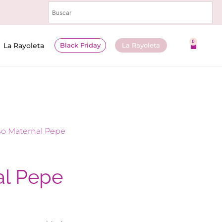
0
Black Friday
La Rayoleta
La Rayoleta
so Maternal Pepe
al Pepe
n