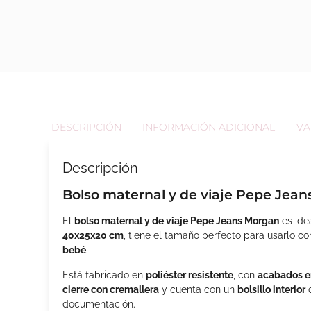
DESCRIPCIÓN
INFORMACIÓN ADICIONAL
VA
Descripción
Bolso maternal y de viaje Pepe Jean
El
bolso maternal y de viaje Pepe Jeans Morgan
es ide
40x25x20 cm
, tiene el tamaño perfecto para usarlo 
bebé
.
Está fabricado en
poliéster resistente
, con
acabados en
cierre con cremallera
y cuenta con un
bolsillo interior
d
documentación.