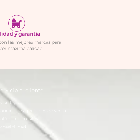
lidad y garantía
con las mejores marcas para
ecer máxima calidad
ervicio al cliente
viso legal
ondiciones generales de venta
olítica de cookies
ccesibilidad