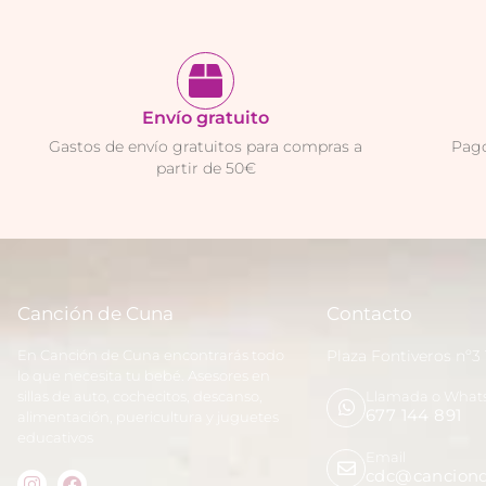
Envío gratuito
Gastos de envío gratuitos para compras a
Pago
partir de 50€
Canción de Cuna
Contacto
En Canción de Cuna encontrarás todo
Plaza Fontiveros nº3
lo que necesita tu bebé. Asesores en
sillas de auto, cochecitos, descanso,
Llamada o What
677 144 891
alimentación, puericultura y juguetes
educativos
Email
cdc@canciond