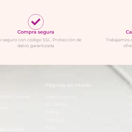
Compra segura
Ca
 seguro con código SSL. Protección de
Trabajamos 
datos garantizada
ofr
Páginas de interés
S
 18006 Granada
Sobre nosotros
A
Mi cuenta
C
sApp
Tienda
P
Contacto
A
Blog
ecuna.net