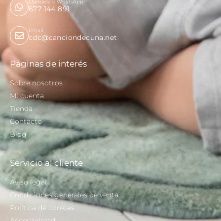
Llamada o WhatsApp
677 144 891
Email
cdc@canciondecuna.net
Páginas de interés
Sobre nosotros
Mi cuenta
Tienda
Contacto
Blog
Servicio al cliente
Aviso legal
Condiciones generales de venta
Política de cookies
Accesibilidad