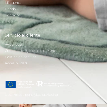
Mi cuenta
Tienda
Contacto
Blog
Servicio al cliente
Aviso legal
Condiciones generales de venta
Política de cookies
Accesibilidad
Desarrollado por Díyitas Marketing