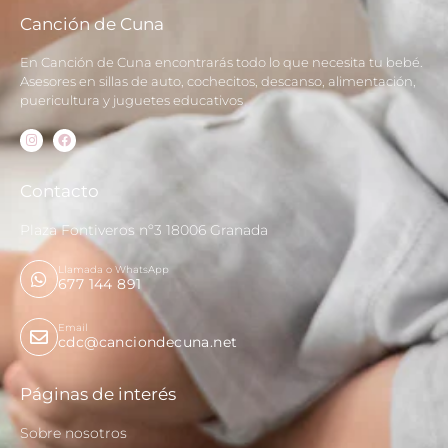
Canción de Cuna
En Canción de Cuna encontrarás todo lo que necesita tu bebé.
Asesores en sillas de auto, cochecitos, descanso, alimentación,
puericultura y juguetes educativos
Contacto
Plaza Fontiveros nº3 18006 Granada
Llamada o WhatsApp
677 144 891
Email
cdc@canciondecuna.net
Páginas de interés
Sobre nosotros