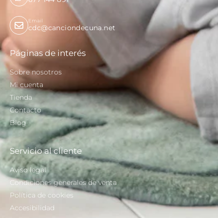
Email
cdc@canciondecuna.net
Páginas de interés
Sobre nosotros
Mi cuenta
Tienda
Contacto
Blog
Servicio al cliente
Aviso legal
Condiciones generales de venta
Política de cookies
Accesibilidad