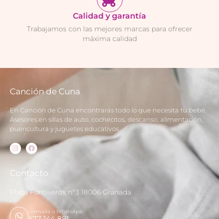
Calidad y garantía
Trabajamos con las mejores marcas para ofrecer
máxima calidad
Canción de Cuna
En Canción de Cuna encontrarás todo lo que necesita tu bebé.
Asesores en sillas de auto, cochecitos, descanso, alimentación,
puericultura y juguetes educativos
Contacto
Plaza Fontiveros nº3 18006 Granada
Llamada o WhatsApp
677 144 891