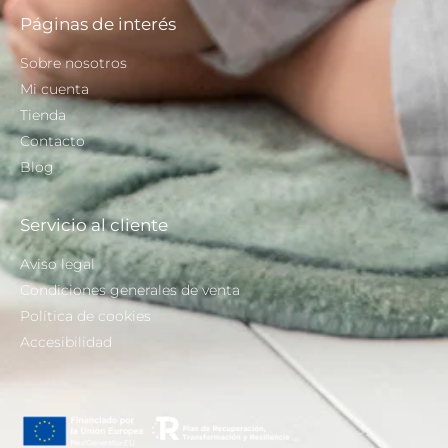
Páginas de interés
Sobre nosotros
Mi cuenta
Tienda
Contacto
Blog
Servicio al cliente
Aviso legal
Condiciones generales de venta
Política de cookies
Accesibilidad