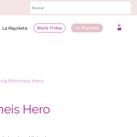
0
Black Friday
La Rayoleta
La Rayoleta
ila Minimeis Hero
meis Hero