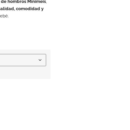
a de hombros Minimeis
,
alidad, comodidad y
bebé.