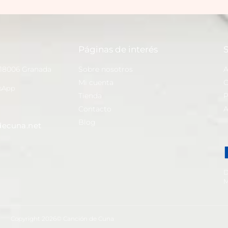
Páginas de interés
S
 18006 Granada
Sobre nosotros
A
Mi cuenta
C
sApp
Tienda
P
Contacto
A
Blog
ecuna.net
D
M
Copyright 2026© Canción de Cuna