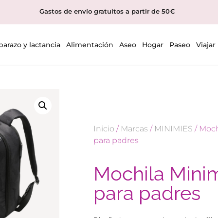
Gastos de envío gratuitos a partir de 50€
arazo y lactancia
Alimentación
Aseo
Hogar
Paseo
Viajar
Inicio
/
Marcas
/
MINIMIES
/ Moch
para padres
Mochila Mini
para padres