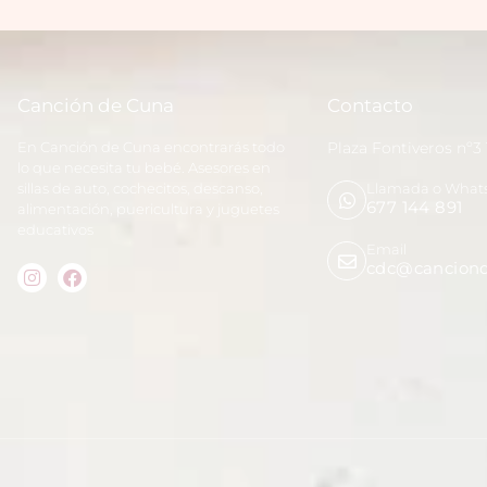
Canción de Cuna
Contacto
En Canción de Cuna encontrarás todo
Plaza Fontiveros nº3
lo que necesita tu bebé. Asesores en
sillas de auto, cochecitos, descanso,
Llamada o What
677 144 891
alimentación, puericultura y juguetes
educativos
Email
cdc@canciond