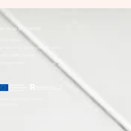
ervicio al cliente
viso legal
ondiciones generales de venta
olítica de cookies
ccesibilidad
esarrollado por Díyitas
arketing