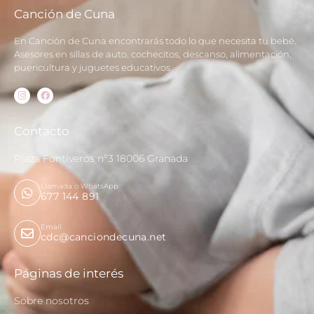
Canción de Cuna
En Canción de Cuna encontrarás todo lo que necesita tu bebé.
Asesores en sillas de auto, cochecitos, descanso, alimentación,
puericultura y juguetes educativos
Contacto
Plaza Fontiveros nº3 18006 Granada
Llamada o WhatsApp
677 144 891
Email
cdc@canciondecuna.net
Páginas de interés
Sobre nosotros