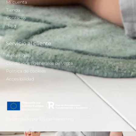
Mi cuenta
Tienda
Contacto
Blog
Servicio al cliente
Aviso legal
Condiciones generales de venta
Política de cookies
Accesibilidad
Desarrollado por Díyitas Marketing