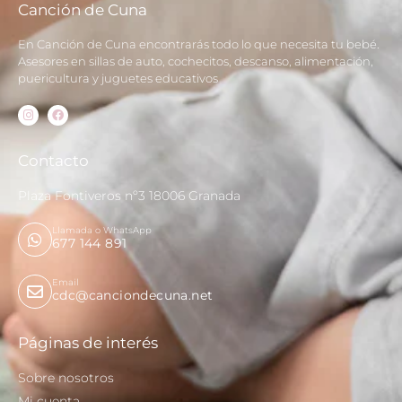
Canción de Cuna
En Canción de Cuna encontrarás todo lo que necesita tu bebé.
Asesores en sillas de auto, cochecitos, descanso, alimentación,
puericultura y juguetes educativos
Contacto
Plaza Fontiveros nº3 18006 Granada
Llamada o WhatsApp
677 144 891
Email
cdc@canciondecuna.net
Páginas de interés
Sobre nosotros
Mi cuenta