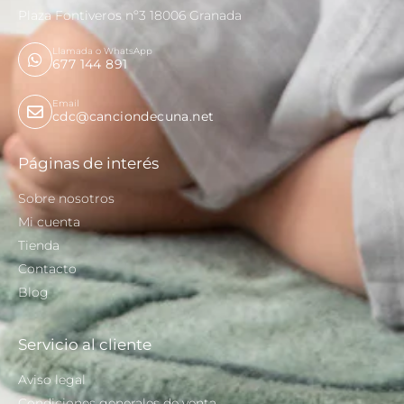
Plaza Fontiveros nº3 18006 Granada
Llamada o WhatsApp
677 144 891
Email
cdc@canciondecuna.net
Páginas de interés
Sobre nosotros
Mi cuenta
Tienda
Contacto
Blog
Servicio al cliente
Aviso legal
Condiciones generales de venta