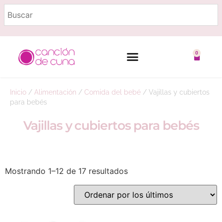
0
Inicio
/
Alimentación
/
Comida del bebé
/
Vajillas y cubiertos
para bebés
Vajillas y cubiertos para bebés
Mostrando 1–12 de 17 resultados