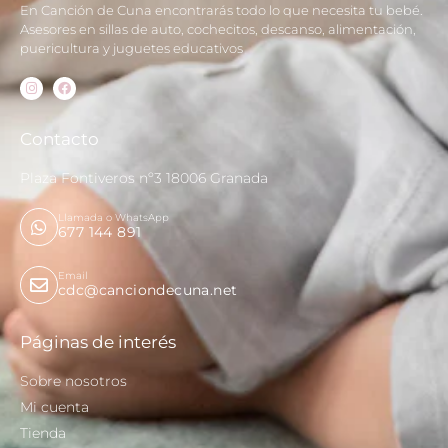
En Canción de Cuna encontrarás todo lo que necesita tu bebé.
Asesores en sillas de auto, cochecitos, descanso, alimentación,
puericultura y juguetes educativos
Contacto
Plaza Fontiveros nº3 18006 Granada
Llamada o WhatsApp
677 144 891
Email
cdc@canciondecuna.net
Páginas de interés
Sobre nosotros
Mi cuenta
Tienda