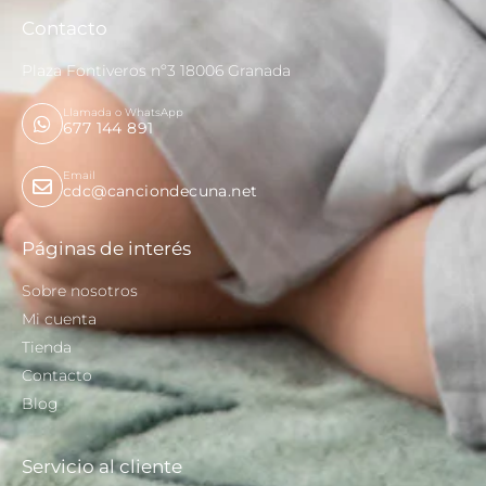
Contacto
Plaza Fontiveros nº3 18006 Granada
Llamada o WhatsApp
677 144 891
Email
cdc@canciondecuna.net
Páginas de interés
Sobre nosotros
Mi cuenta
Tienda
Contacto
Blog
Servicio al cliente