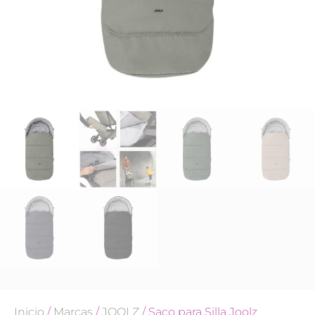
Inicio
/
Marcas
/
JOOLZ
/ Saco para Silla Joolz