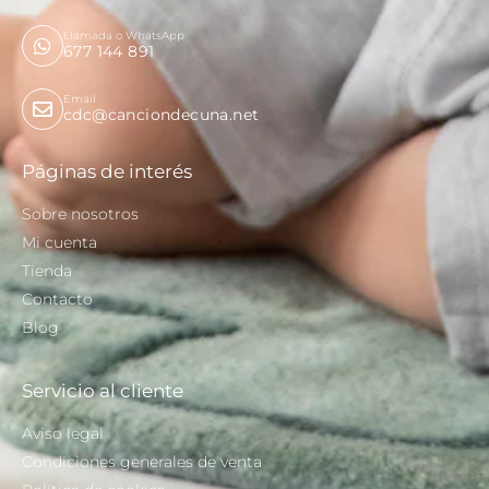
Llamada o WhatsApp
677 144 891
Email
cdc@canciondecuna.net
Páginas de interés
Sobre nosotros
Mi cuenta
Tienda
Contacto
Blog
Servicio al cliente
Aviso legal
Condiciones generales de venta