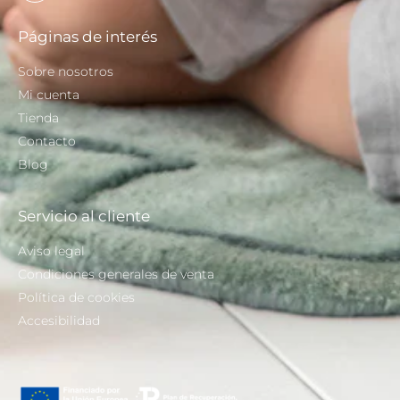
Páginas de interés
Sobre nosotros
Mi cuenta
Tienda
Contacto
Blog
Servicio al cliente
Aviso legal
Condiciones generales de venta
Política de cookies
Accesibilidad