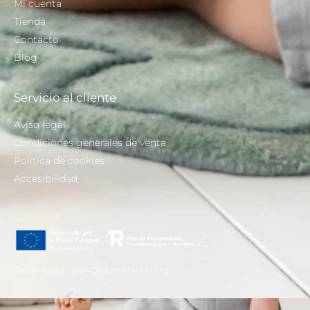
Mi cuenta
Tienda
Contacto
Blog
Servicio al cliente
Aviso legal
Condiciones generales de venta
Política de cookies
Accesibilidad
Desarrollado por Díyitas Marketing