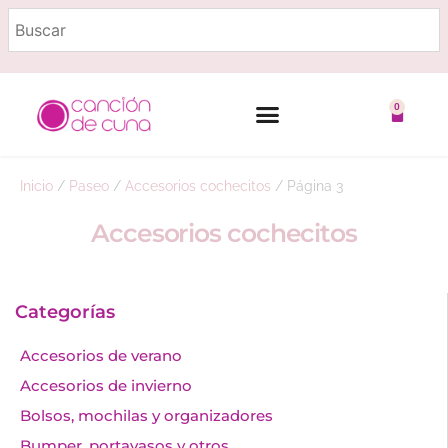
0
Marcas destacadas
Embarazo y lactancia
Inicio
/
Paseo
/
Accesorios cochecitos
/
Página 3
Accesorios cochecitos
Categorías
Accesorios de verano
Accesorios de invierno
Bolsos, mochilas y organizadores
Bumper, portavasos y otros