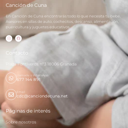
Canción de Cuna
En Canción de Cuna encontrarás todo lo que necesita tu bebé.
Asesores en sillas de auto, cochecitos, descanso, alimentación,
puericultura y juguetes educativos
Contacto
Plaza Fontiveros nº3 18006 Granada
Llamada o WhatsApp
677 144 891
Email
cdc@canciondecuna.net
Páginas de interés
Sobre nosotros